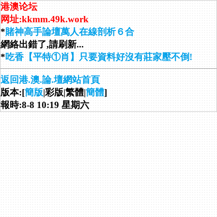
港澳论坛
网址:kkmm.49k.work
*
賭神高手論壇萬人在線剖析６合
網絡出錯了,請刷新...
*
吃香【平特①肖】只要資料好沒有莊家壓不倒!
返回港.澳.論.壇網站首頁
版本:[
簡版
|彩版|繁體|
簡體
]
報時:8-8 10:19 星期六