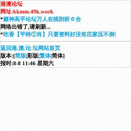
港澳论坛
网址:kkmm.49k.work
*
赌神高手论坛万人在线剖析６合
网络出错了,请刷新...
*
吃香【平特①肖】只要资料好没有庄家压不倒!
返回港.澳.论.坛网站首页
版本:[
简版
|彩版|
繁体
|简体]
报时:8-8 11:46 星期六