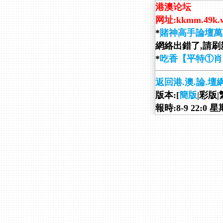
港澳论坛
网址:kkmm.49k.
*
賭神高手論壇萬
網絡出錯了,請刷新
*
吃香【平特①肖
返回港.澳.論.壇
版本:[
簡版
|彩版|
報時:8-9 22:0 