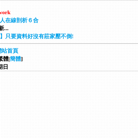
work
人在線剖析６合
...
】只要資料好沒有莊家壓不倒!
網站首頁
繁體|
簡體
]
星期日