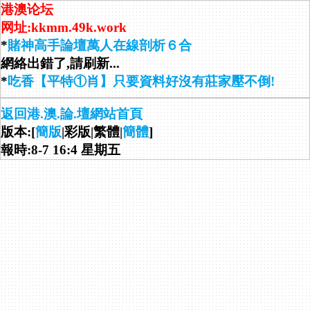
港澳论坛
网址:kkmm.49k.work
*
賭神高手論壇萬人在線剖析６合
網絡出錯了,請刷新...
*
吃香【平特①肖】只要資料好沒有莊家壓不倒!
返回港.澳.論.壇網站首頁
版本:[
簡版
|彩版|繁體|
簡體
]
報時:8-7 16:4 星期五