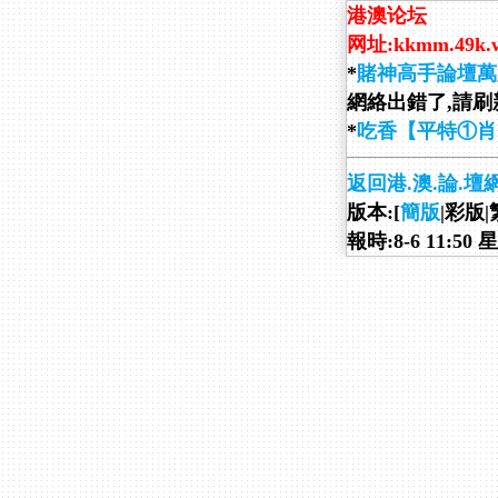
港澳论坛
网址:kkmm.49k.
*
賭神高手論壇萬
網絡出錯了,請刷新
*
吃香【平特①肖
返回港.澳.論.壇
版本:[
簡版
|彩版|
報時:8-6 11:50