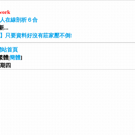
work
人在線剖析６合
...
】只要資料好沒有莊家壓不倒!
網站首頁
繁體|
簡體
]
 星期四