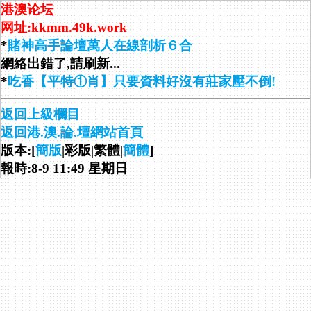
港澳论坛
网址:kkmm.49k.work
*
賭神高手論壇萬人在線剖析６合
網絡出錯了,請刷新...
*
吃香【平特①肖】只要資料好沒有莊家壓不倒!
返回上級欄目
返回港.澳.論.壇網站首頁
版本:[
簡版
|彩版|繁體|
簡體
]
報時:8-9 11:49 星期日