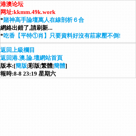
港澳论坛
网址:kkmm.49k.work
*
賭神高手論壇萬人在線剖析６合
網絡出錯了,請刷新...
*
吃香【平特①肖】只要資料好沒有莊家壓不倒!
返回上級欄目
返回港.澳.論.壇網站首頁
版本:[
簡版
|彩版|繁體|
簡體
]
報時:8-8 23:19 星期六