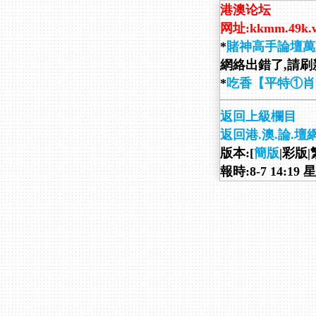
港澳论坛
网址:kkmm.49k.
*
賭神高手論壇萬
網絡出錯了,請刷新
*
吃香【平特①肖
返回上級欄目
返回港.澳.論.壇
版本:[
簡版
|彩版|
報時:8-7 14:19