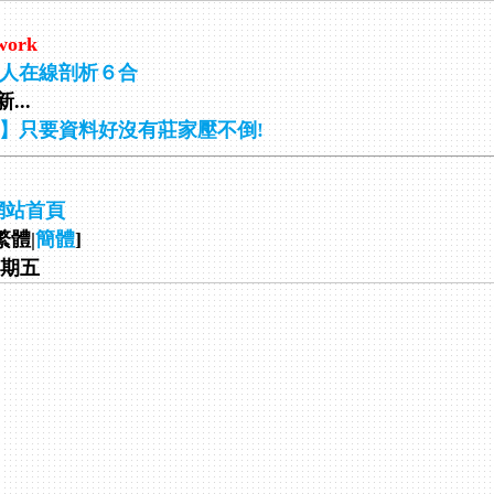
work
人在線剖析６合
...
】只要資料好沒有莊家壓不倒!
網站首頁
繁體|
簡體
]
 星期五