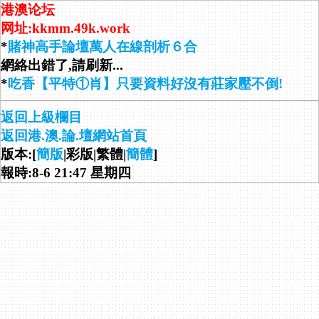
港澳论坛
网址:kkmm.49k.work
*
賭神高手論壇萬人在線剖析６合
網絡出錯了,請刷新...
*
吃香【平特①肖】只要資料好沒有莊家壓不倒!
返回上級欄目
返回港.澳.論.壇網站首頁
版本:[
簡版
|彩版|繁體|
簡體
]
報時:8-6 21:47 星期四