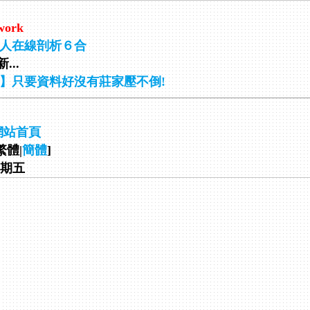
work
人在線剖析６合
...
】只要資料好沒有莊家壓不倒!
網站首頁
繁體|
簡體
]
 星期五