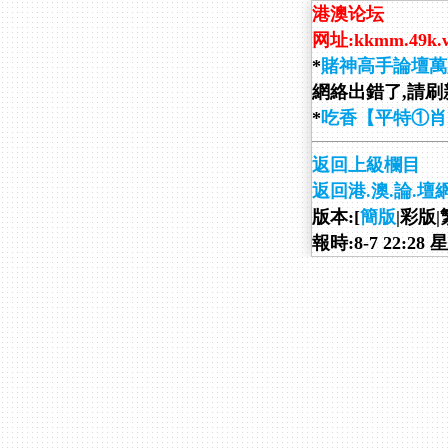
港澳论坛
网址:kkmm.49k.
*
賭神高手論壇萬
網絡出錯了,請刷新
*
吃香【平特①肖
返回上級欄目
返回港.澳.論.壇
版本:[
簡版
|彩版|
報時:8-7 22:28