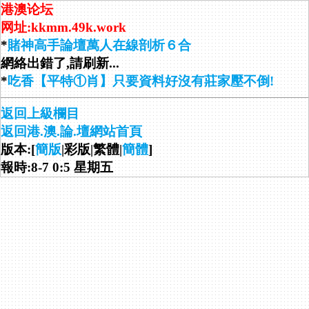
港澳论坛
网址:kkmm.49k.work
*
賭神高手論壇萬人在線剖析６合
網絡出錯了,請刷新...
*
吃香【平特①肖】只要資料好沒有莊家壓不倒!
返回上級欄目
返回港.澳.論.壇網站首頁
版本:[
簡版
|彩版|繁體|
簡體
]
報時:8-7 0:5 星期五