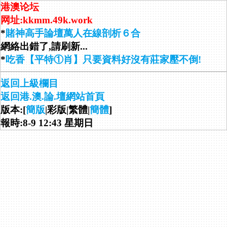
港澳论坛
网址:kkmm.49k.work
*
賭神高手論壇萬人在線剖析６合
網絡出錯了,請刷新...
*
吃香【平特①肖】只要資料好沒有莊家壓不倒!
返回上級欄目
返回港.澳.論.壇網站首頁
版本:[
簡版
|彩版|繁體|
簡體
]
報時:8-9 12:43 星期日