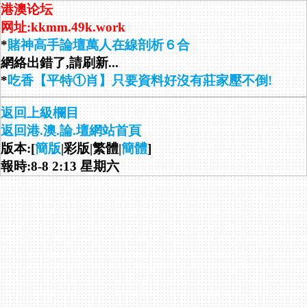
港澳论坛
网址:kkmm.49k.work
*
賭神高手論壇萬人在線剖析６合
網絡出錯了,請刷新...
*
吃香【平特①肖】只要資料好沒有莊家壓不倒!
返回上級欄目
返回港.澳.論.壇網站首頁
版本:[
簡版
|彩版|繁體|
簡體
]
報時:8-8 2:13 星期六