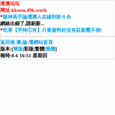
港澳论坛
网址:kkmm.49k.work
*
賭神高手論壇萬人在線剖析６合
網絡出錯了,請刷新...
*
吃香【平特①肖】只要資料好沒有莊家壓不倒!
返回港.澳.論.壇網站首頁
版本:[
簡版
|彩版|繁體|
簡體
]
報時:8-6 16:51 星期四