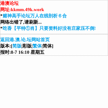
港澳论坛
网址:kkmm.49k.work
*
赌神高手论坛万人在线剖析６合
网络出错了,请刷新...
*
吃香【平特①肖】只要资料好没有庄家压不倒!
返回港.澳.论.坛网站首页
版本:[
简版
|彩版|
繁体
|简体]
报时:8-7 16:10 星期五